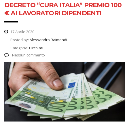
DECRETO “CURA ITALIA” PREMIO 100
€ AI LAVORATORI DIPENDENTI
17 Aprile 2020
Posted by:
Alessandro Raimondi
Categoria:
Circolari
Nessun commento