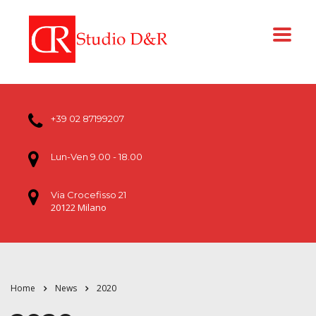
+39 02 87199207
Lun-Ven 9.00 - 18.00
Via Crocefisso 21
20122 Milano
Home
News
2020