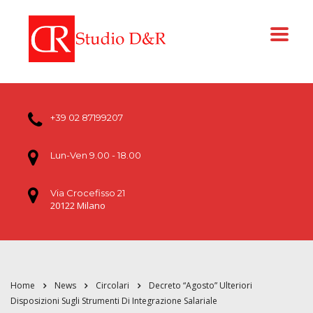
+39 02 87199207
Lun-Ven 9.00 - 18.00
Via Crocefisso 21
20122 Milano
Home
News
Circolari
Decreto “Agosto” Ulteriori
Disposizioni Sugli Strumenti Di Integrazione Salariale