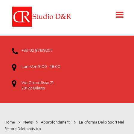
+39 02 87199207
Lun-Ven 9.00 - 18.00
Via Crocefisso 21
20122 Milano
Home
News
Approfondimenti
La Riforma Dello Sport Nel
Settore Dilettantistico