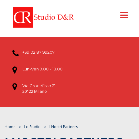
+39 02 87199207
Lun-Ven 9.00 - 18.00
Via Crocefisso 21
20122 Milano
Home
Lo Studio
I Nostri Partners