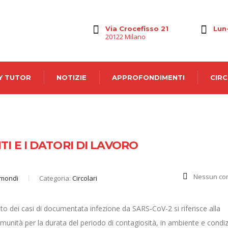
Via Crocefisso 21
Lun
20122 Milano
Y TUTOR
NOTIZIE
APPROFONDIMENTI
CIRC
TI E I DATORI DI LAVORO
Nessun co
imondi
Categoria:
Circolari
to dei casi di documentata infezione da SARS-CoV-2 si riferisce alla
omunità per la durata del periodo di contagiosità, in ambiente e condiz