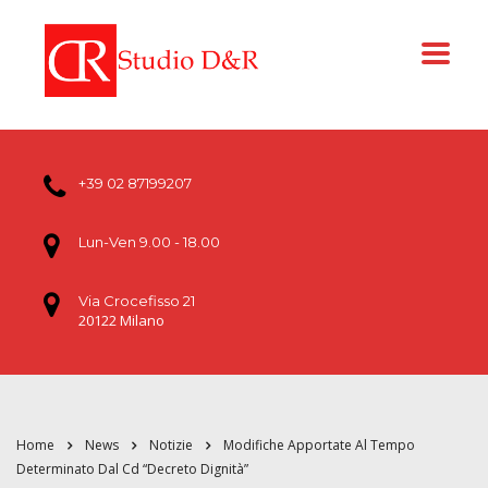
+39 02 87199207
Lun-Ven 9.00 - 18.00
Via Crocefisso 21
20122 Milano
Home
News
Notizie
Modifiche Apportate Al Tempo
Determinato Dal Cd “Decreto Dignità”