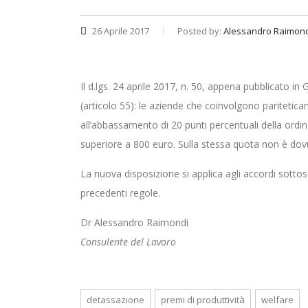
26 Aprile 2017
Posted by:
Alessandro Raimon
Il d.lgs. 24 aprile 2017, n. 50, appena pubblicato in
(articolo 55): le aziende che coinvolgono paritetica
all’abbassamento di 20 punti percentuali della ordin
superiore a 800 euro. Sulla stessa quota non è dovut
La nuova disposizione si applica agli accordi sottosc
precedenti regole.
Dr Alessandro Raimondi
Consulente del Lavoro
detassazione
premi di produttività
welfare