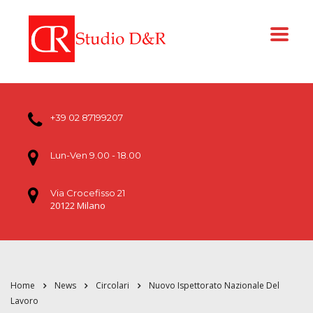
+39 02 87199207
Lun-Ven 9.00 - 18.00
Via Crocefisso 21
20122 Milano
Home
News
Circolari
Nuovo Ispettorato Nazionale Del
Lavoro