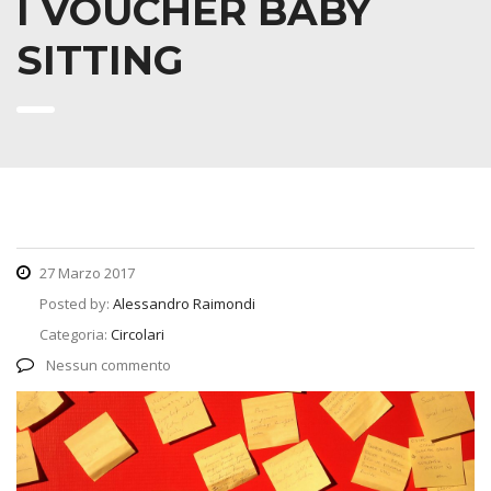
I VOUCHER BABY
SITTING
27 Marzo 2017
Posted by:
Alessandro Raimondi
Categoria:
Circolari
Nessun commento