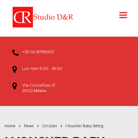
+39 02 87199207
Lun-Ven 9.00 - 18.00
Via Crocefisso 21
20122 Milano
Home
News
Circolari
I Voucher Baby Sitting