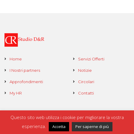
Home
Servizi Offerti
I Nostri partners
Notizie
Approfondimenti
Circolari
My HR
Contatti
Questo sito web utilizza i cookie per migliorare la vostra
Copyright © 2017-2019 - Develop by
Kodo SRL
esperienza.
Accetta
Per saperne di più