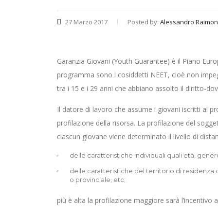
27 Marzo 2017
Posted by:
Alessandro Raimon
Garanzia Giovani (Youth Guarantee) è il Piano Europe
programma sono i cosiddetti NEET, cioè non impegn
tra i 15 e i 29 anni che abbiano assolto il diritto-d
Il datore di lavoro che assume i giovani iscritti al 
profilazione della risorsa. La profilazione del sogge
ciascun giovane viene determinato il livello di dist
delle caratteristiche individuali quali età, gene
delle caratteristiche del territorio di residenz
o provinciale, etc;
più è alta la profilazione maggiore sarà l’incentivo