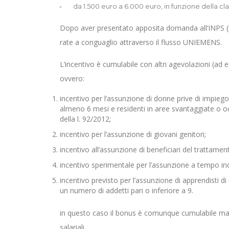
da 1.500 euro a 6.000 euro, in funzione della c
Dopo aver presentato apposita domanda all’INPS (ut
rate a conguaglio attraverso il flusso UNIEMENS.
L’incentivo è cumulabile con altri agevolazioni (ad
ovvero:
incentivo per l’assunzione di donne prive di impie
almeno 6 mesi e residenti in aree svantaggiate o occupa
della l. 92/2012;
incentivo per l’assunzione di giovani genitori;
incentivo all’assunzione di beneficiari del trattame
incentivo sperimentale per l’assunzione a tempo indete
incentivo previsto per l’assunzione di apprendisti di 
un numero di addetti pari o inferiore a 9.
in questo caso il bonus è comunque cumulabile ma l
salariali.