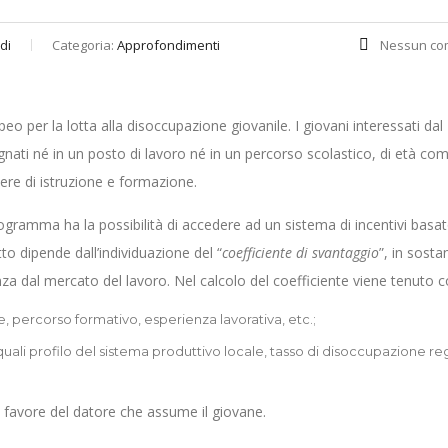
di
Categoria:
Approfondimenti
Nessun co
o per la lotta alla disoccupazione giovanile. I giovani interessati dal
ati né in un posto di lavoro né in un percorso scolastico, di età co
overe di istruzione e formazione.
programma ha la possibilità di accedere ad un sistema di incentivi basat
tto dipende dall’individuazione del “
coefficiente di svantaggio
”, in sosta
anza dal mercato del lavoro. Nel calcolo del coefficiente viene tenuto c
re, percorso formativo, esperienza lavorativa, etc.;
a quali profilo del sistema produttivo locale, tasso di disoccupazione r
 a favore del datore che assume il giovane.