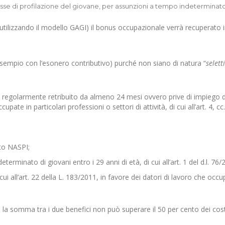
lasse di profilazione del giovane, per assunzioni a tempo indeterminato
ilizzando il modello GAGI) il bonus occupazionale verrà recuperato 
 esempio con l’esonero contributivo) purché non siano di natura “
selett
go regolarmente retribuito da almeno 24 mesi ovvero prive di impiego 
te in particolari professioni o settori di attività, di cui all’art. 4, cc
nto NASPI;
rminato di giovani entro i 29 anni di età, di cui all’art. 1 del d.l. 76/
cui all’art. 22 della L. 183/2011, in favore dei datori di lavoro che occ
a somma tra i due benefici non può superare il 50 per cento dei cost