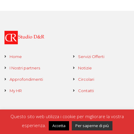
Home
Servizi Offerti
I Nostri partners
Notizie
Approfondimenti
Circolari
My HR
Contatti
Questo sito web utilizza i cookie per migliorare la vostra
Copyright © 2017-2019 - Develop by
Kodo SRL
esperienza.
Accetta
Per saperne di più